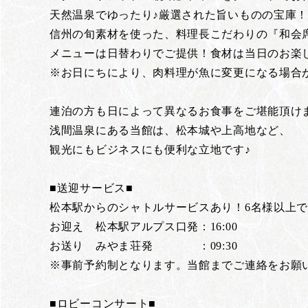
天然温泉でゆったり♪厳選された旨いものの宝庫
信州の旬素材を使った、料理長こだわりの『和会
メニューは日替わりでご提供！食材は当日のお楽
※お日にちにより、肉料理が魚に変更になる場合
連泊の方も日によって異なるお食事をご堪能頂け
浅間温泉にある当館は、松本城や上高地など、
観光にもビジネスにも便利な立地です♪
■送迎サービス■
松本駅からのシャトルサービスあり！6名様以上で
お迎え 松本駅アルプス口発：16:00
お送り みやま荘発 ：09:30
※事前予約制となります。当館までご連絡をお願
■ロビーコンサート■