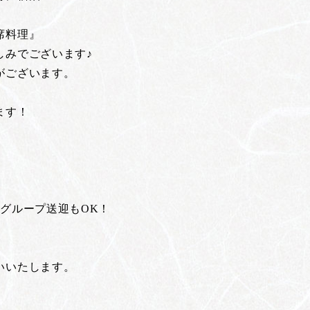
！
席料理』
しみでございます♪
がございます。
ます！
グループ送迎もOK！
いいたします。