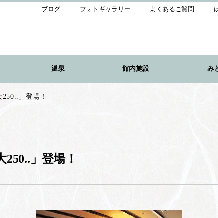
ブログ
フォトギャラリー
よくあるご質問
温泉
館内施設
み
50..」登場！
50..」登場！