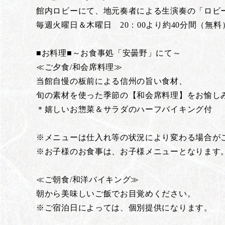
館内ロビーにて、地元奏者による生演奏の「ロビ
毎週火曜日＆木曜日 20：00より約40分間（無料
■お料理■～お食事処「安曇野」にて～
≪ご夕食/和会席料理≫
当館自慢の板前による信州の旨い食材、
旬の素材を使った季節の【和会席料理】をお愉し
＊嬉しいお惣菜＆サラダのハーフバイキング付
※メニューは仕入れ等の状況により変わる場合が
※お子様のお食事は、お子様メニューとなります
≪ご朝食/和洋バイキング≫
朝から美味しいご飯でお目覚めください。
※ご宿泊日によっては、個別提供になります。