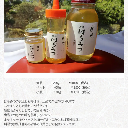
大瓶 1,200ℊ ￥4,800（税込）
ペット 400ｇ ￥1,800（税込）
小瓶 170ｇ ￥1,200（税込）
はちみつの女王とも呼ばれ、上品でクセのない風味で
スッキリとした味わいが特徴です。
粘度もさらりとしていて固まりにくく
食品そのものの味を邪魔しないので
ホットケーキやトースト,ヨーグルトにかければ相性抜群。
料理やお菓子作りの砂糖の代用としてもおススメです。