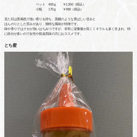
ペット 400ｇ ￥1,500（税込）
小瓶 170ｇ ￥980（税込）
見た目は黒褐色で強い香りを持ち、黒糖のような香ばしい甘みと
ほんのりとした苦みがあり、独特な風味が特徴です。
味や香りではクセが強いはちみつですが、非常に栄養価が高くミネラルも多く含まれ、特
に鉄分が多いので女性や貧血気味の方におススメです。
とち蜜