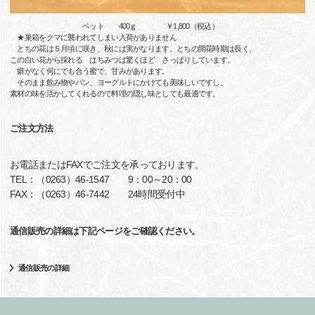
ペット 400ｇ ￥1,800（税込）
★巣箱をクマに襲われてしまい入荷がありません
とちの花は５月頃に咲き、秋には実がなります。とちの開花時期は長く、
この白い花から採れる はちみつは驚くほど さっぱりしています。
癖がなく何にでも合う蜜で、甘みがあります。
そのまま飲み物やパン、ヨーグルトにかけても美味しいですし、
素材の味を活かしてくれるので料理の隠し味としても最適です。
ご注文方法
お電話またはFAXでご注文を承っております。
TEL：（0263）46-1547 9：00～20：00
FAX：（0263）46-7442 24時間受付中
通信販売の詳細は下記ページをご確認ください。
通信販売の詳細