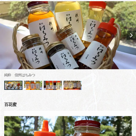
純粋 信州はちみつ
百花蜜