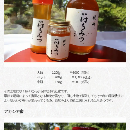
大瓶 1,200ℊ ￥4,000（税込）
ペット 400ｇ ￥1,500（税込）
小瓶 170ｇ ￥980（税込）
その土地に咲く様々な花から採取された蜜です。
季節や場所によって蜜源となる植物が異なり、同じ土地で採取してもその年の開花状況に
より味わいや香りが変わってくる為、自然をより身近に感じられるはちみつです。
アカシア蜜