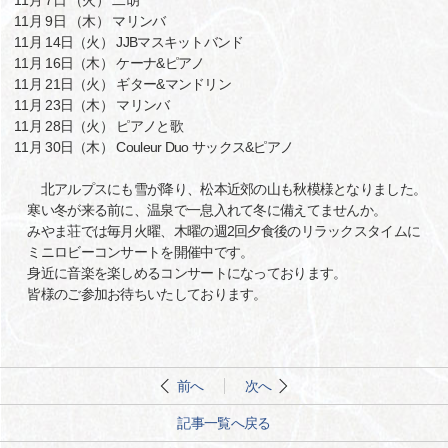
11月 7日 （火） 二胡
11月 9日 （木） マリンバ
11月 14日（火） JJBマスキットバンド
11月 16日（木） ケーナ&ピアノ
11月 21日（火） ギター&マンドリン
11月 23日（木） マリンバ
11月 28日（火） ピアノと歌
11月 30日（木） Couleur Duo サックス&ピアノ
北アルプスにも雪が降り、松本近郊の山も秋模様となりました。
寒い冬が来る前に、温泉で一息入れて冬に備えてませんか。
みやま荘では毎月火曜、木曜の週2回夕食後のリラックスタイムに
ミニロビーコンサートを開催中です。
身近に音楽を楽しめるコンサートになっております。
皆様のご参加お待ちいたしております。
前へ
次へ
記事一覧へ戻る