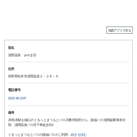
地図アプリで見る
宿名
浅間温泉 みやま荘
住所
長野県松本市浅間温泉３－２８－６
電話番号
0263-46-1547
備考
JR松本駅お城口のぐるっとまつもとバス23番停留所から、路線バス浅間線乗車30分
弱、浅間温泉バス停下車徒歩3分
ぐるっとまつもとバスの路線バスのご利用
…
続きを読む