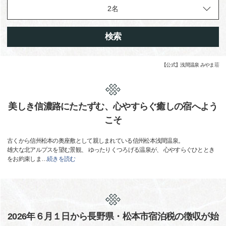
検索
【公式】浅間温泉 みやま荘
美しき信濃路にたたずむ、心やすらぐ癒しの宿へよう
こそ
古くから信州松本の奥座敷として親しまれている信州松本浅間温泉。
雄大な北アルプスを望む景観、 ゆったりくつろげる温泉が、 心やすらぐひととき
をお約束しま
…
続きを読む
2026年６月１日から長野県・松本市宿泊税の徴収が始