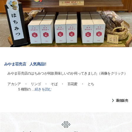
みやま荘売店 人気商品!!
みやま荘売店のはちみつが何故美味しいのか伺ってきました（画像をクリック）
アカシア ・ リンゴ ・ そば ・ 百花蜜 ・ とち
５種類の
…
続きを読む
通信販売