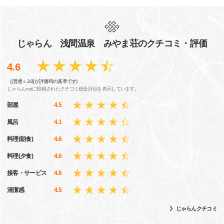
じゃらん 浅間温泉 みやま荘のクチコミ・評価
4.6
（[普通＝3.0]が評価時の基準です)
じゃらんnetに投稿されたクチコミ総合評点を表示しています。
部屋
4.5
風呂
4.1
料理(朝食)
4.6
料理(夕食)
4.6
接客・サービス
4.6
清潔感
4.5
じゃらんクチコミ