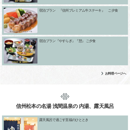
宿泊プラン 『信州プレミアム牛ステーキ』 ご夕食
宿泊プラン『やすらぎ』『憩』 ご夕食
お料理ページへ
信州松本の名湯 浅間温泉の 内湯、露天風呂
露天風呂で過ごす至福のひととき