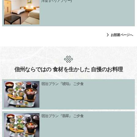
洋室 (バリアフリー)
お部屋ページへ
信州ならではの 食材を生かした 自慢のお料理
宿泊プラン『琥珀』 ご夕食
宿泊プラン『翡翠』 ご夕食