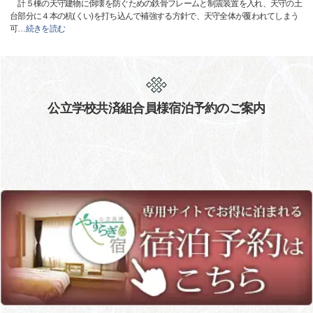
計５棟の天守建物に倒壊を防ぐための鉄骨フレームと制震装置を入れ、天守の土
台部分に４本の杭(くい)を打ち込んで補強する方針で、天守全体が覆われてしまう
可
…
続きを読む
公立学校共済組合員様宿泊予約のご案内