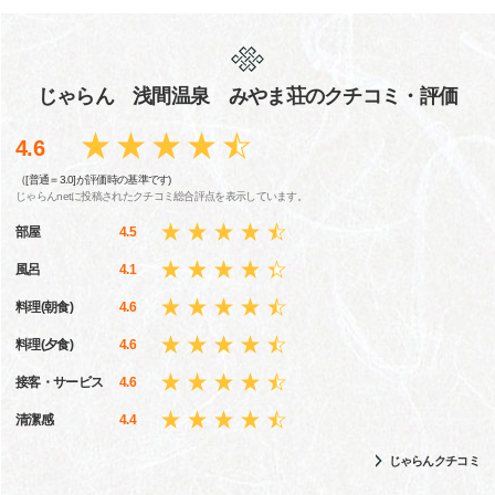
じゃらん 浅間温泉 みやま荘のクチコミ・評価
4.6
（[普通＝3.0]が評価時の基準です)
じゃらんnetに投稿されたクチコミ総合評点を表示しています。
部屋
4.5
風呂
4.1
料理(朝食)
4.6
料理(夕食)
4.6
接客・サービス
4.6
清潔感
4.4
じゃらんクチコミ