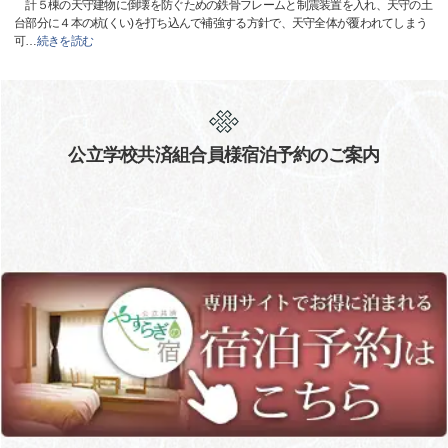
計５棟の天守建物に倒壊を防ぐための鉄骨フレームと制震装置を入れ、天守の土
台部分に４本の杭(くい)を打ち込んで補強する方針で、天守全体が覆われてしまう
可
…
続きを読む
公立学校共済組合員様宿泊予約のご案内