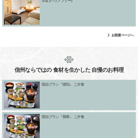
洋室 (バリアフリー)
お部屋ページへ
信州ならではの 食材を生かした 自慢のお料理
宿泊プラン『琥珀』 ご夕食
宿泊プラン『翡翠』 ご夕食