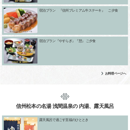
宿泊プラン 『信州プレミアム牛ステーキ』 ご夕食
宿泊プラン『やすらぎ』『憩』 ご夕食
お料理ページへ
信州松本の名湯 浅間温泉の 内湯、露天風呂
露天風呂で過ごす至福のひととき