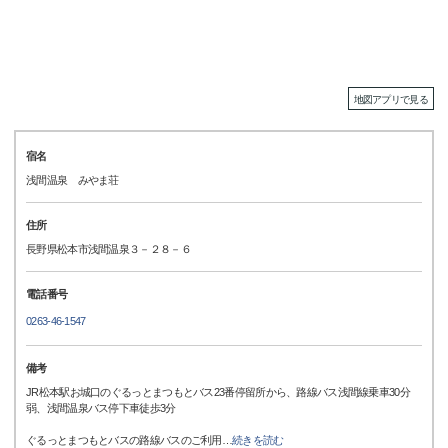
地図アプリで見る
宿名
浅間温泉 みやま荘
住所
長野県松本市浅間温泉３－２８－６
電話番号
0263-46-1547
備考
JR松本駅お城口のぐるっとまつもとバス23番停留所から、路線バス浅間線乗車30分
弱、浅間温泉バス停下車徒歩3分
ぐるっとまつもとバスの路線バスのご利用
…
続きを読む