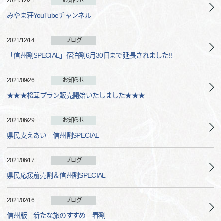
2021/12/21
お知らせ
みやま荘YouTubeチャンネル
2021/12/14
ブログ
「信州割SPECIAL」宿泊割6月30日まで延長されました!!
2021/09/26
お知らせ
★★★松茸プラン販売開始いたしました★★★
2021/06/29
お知らせ
県民支えあい 信州割SPECIAL
2021/06/17
ブログ
県民応援前売割＆信州割SPECIAL
2021/02/16
ブログ
信州版 新たな旅のすすめ 春割