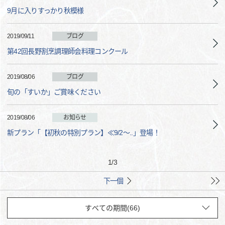
9月に入りすっかり秋模様
2019/09/11
ブログ
第42回長野割烹調理師会料理コンクール
2019/08/06
ブログ
旬の「すいか」ご賞味ください
2019/08/06
お知らせ
新プラン「【初秋の特別プラン】≪9/2～..」登場！
1
/
3
下一個