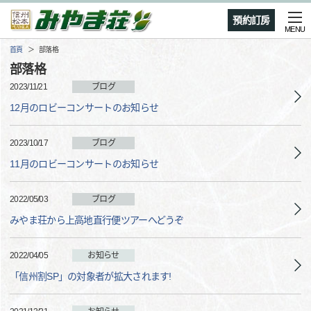
預約訂房
MENU
首頁
部落格
部落格
2023/11/21
ブログ
12月のロビーコンサートのお知らせ
2023/10/17
ブログ
11月のロビーコンサートのお知らせ
2022/05/03
ブログ
みやま荘から上高地直行便ツアーへどうぞ
2022/04/05
お知らせ
「信州割SP」の対象者が拡大されます!