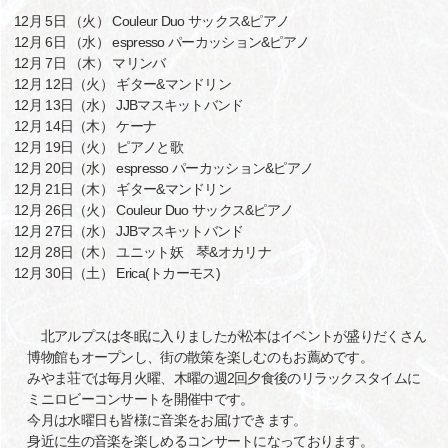
12月 5日 （火） Couleur Duo サックス&ピアノ
12月 6日 （水） espresso パーカッション&ピアノ
12月 7日 （木） マリンバ
12月 12日（火） ギター&マンドリン
12月 13日（水） JJBマスキットバンド
12月 14日（木） ケーナ
12月 19日（火） ピアノと歌
12月 20日（水） espresso パーカッション&ピアノ
12月 21日（木） ギター&マンドリン
12月 26日（火） Couleur Duo サックス&ピアノ
12月 27日（水） JJBマスキットバンド
12月 28日（木） ユニット妖 琴&オカリナ
12月 30日（土） Erica(トカーモス)
北アルプスは冬眠に入りましたが松本はイベントが盛りだくさん
博物館もオープンし、街の散策を楽しむのもお薦めです。
みやま荘では毎月火曜、木曜の週2回夕食後のリラックスタイムに
ミニロビーコンサートを開催中です。
今月は水曜日も皆様に音楽をお届けできます。
身近に生の音楽を楽しめるコンサートになっております。