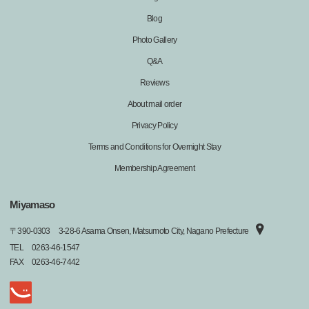
Blog
Photo Gallery
Q&A
Reviews
About mail order
Privacy Policy
Terms and Conditions for Overnight Stay
Membership Agreement
Miyamaso
〒
390-0303
3-28-6 Asama Onsen, Matsumoto City, Nagano Prefecture
TEL
0263-46-1547
FAX
0263-46-7442